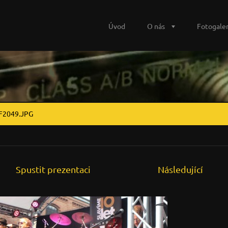
Úvod
O nás
Fotogaler
F2049.JPG
Spustit prezentaci
Následující