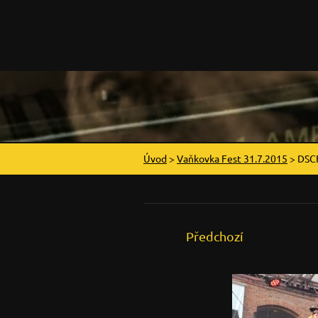
Úvod
>
Vaňkovka Fest 31.7.2015
>
DSC
Předchozí